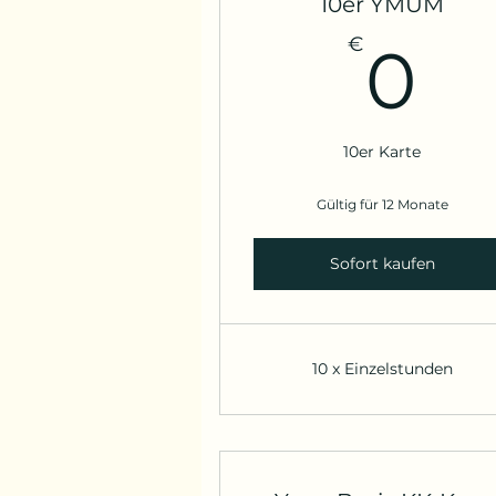
10er YMUM
0
€
0
10er Karte
Gültig für 12 Monate
Sofort kaufen
10 x Einzelstunden