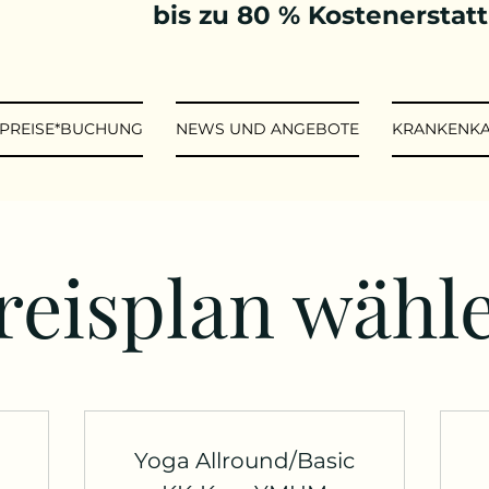
bis zu 80 % Kostenerstat
*PREISE*BUCHUNG
NEWS UND ANGEBOTE
KRANKENK
reisplan wähl
Yoga Allround/Basic