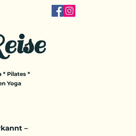
eise
 * Pilates *
en Yoga
kannt –