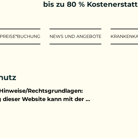
bis zu 80 % Kostenerstat
*PREISE*BUCHUNG
NEWS UND ANGEBOTE
KRANKENK
hutz
Hinweise/Rechtsgrundlagen:

 dieser Website kann mit der 
g von personenbezogenen Daten 
ein. Die rechtlichen Grundlagen 
hutzes basieren auf der EU 
z Grundverordnung (DS-GVO) 