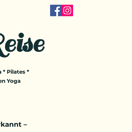
eise
 * Pilates *
en Yoga
kannt –