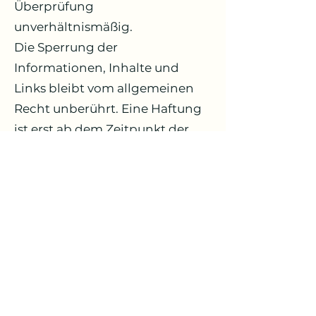
Überprüfung
unverhältnismäßig.
Die Sperrung der
Informationen, Inhalte und
Links bleibt vom allgemeinen
Recht unberührt. Eine Haftung
ist erst ab dem Zeitpunkt der
Bekanntgabe der jeweiligen
Rechtsverletzung möglich, die
Inhalte bzw. Links werden
daraufhin umgehend von mir
entfernt.
Urheberrecht:
Alle Inhalte dieser Internetseite,