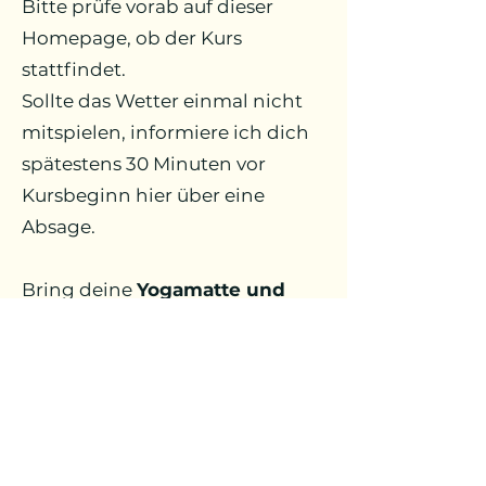
Bitte prüfe vorab auf dieser
Homepage, ob der Kurs
stattfindet.
Sollte das Wetter einmal nicht
mitspielen, informiere ich dich
spätestens 30 Minuten vor
Kursbeginn hier über eine
Absage.
Bring deine
Yogamatte und
evtl. Insektenschutz
mit und
genieße eine wohltuende
Auszeit im Grünen. Ich freue
mich auf dich!
Rolf-Zeitler-Park (ehemals