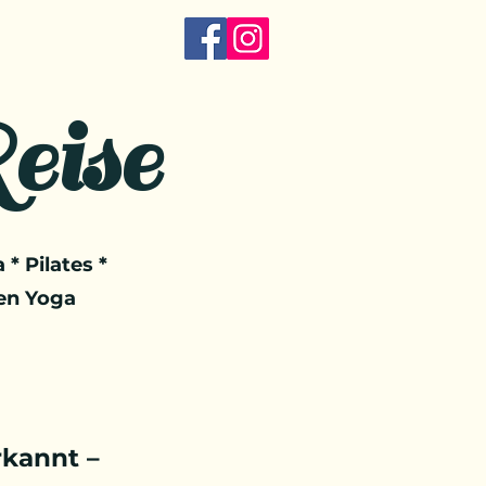
eise
 * Pilates *
en Yoga
kannt –