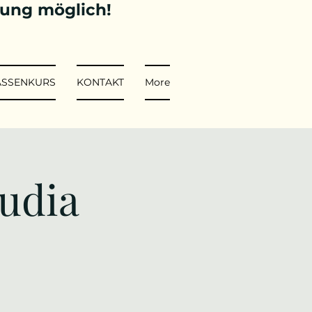
tung möglich!
ASSENKURS
KONTAKT
More
audia