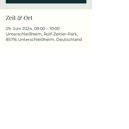
Zeit & Ort
29. Juni 2024, 09:00 – 10:00
Unterschleißheim, Rolf-Zeitler-Park,
85716 Unterschleißheim, Deutschland
Über die Veranstaltung
Für alle, die schon immer in der 
Natur Yoga praktizieren wollten.
Für Anfänger und Fortgeschrittenen 
geeignet
Yoga Reise