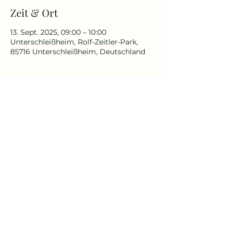
Zeit & Ort
13. Sept. 2025, 09:00 – 10:00
Unterschleißheim, Rolf-Zeitler-Park,
85716 Unterschleißheim, Deutschland
Über die Veranstaltung
Für alle, die schon immer in der 
Natur Yoga praktizieren wollten.
Für Anfänger und Fortgeschrittenen 
geeignet
Yoga Reise
Yoga mit Claudia