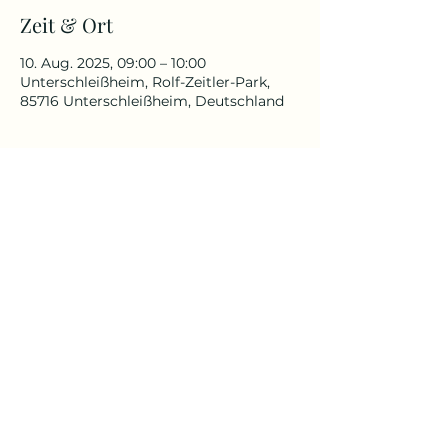
Zeit & Ort
10. Aug. 2025, 09:00 – 10:00
Unterschleißheim, Rolf-Zeitler-Park,
85716 Unterschleißheim, Deutschland
Über die Veranstaltung
Für alle, die schon immer in der 
Natur Yoga praktizieren wollten.
Für Anfänger und Fortgeschrittenen 
geeignet
Yoga Reise
Yoga mit Claudia