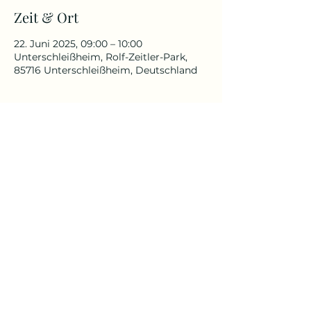
Zeit & Ort
22. Juni 2025, 09:00 – 10:00
Unterschleißheim, Rolf-Zeitler-Park,
85716 Unterschleißheim, Deutschland
Über die Veranstaltung
Für alle, die schon immer in der 
Natur Yoga praktizieren wollten.
Für Anfänger und Fortgeschrittenen 
geeignet
Yoga Reise
Yoga mit Claudia