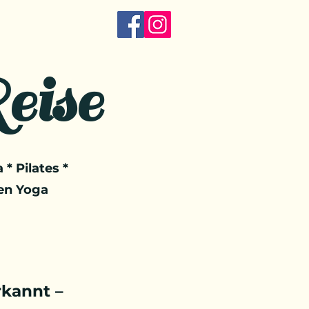
eise
 * Pilates *
en Yoga
kannt –