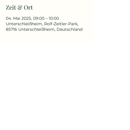
Zeit & Ort
04. Mai 2025, 09:00 – 10:00
Unterschleißheim, Rolf-Zeitler-Park,
85716 Unterschleißheim, Deutschland
Über die Veranstaltung
Für alle, die schon immer in der 
Natur Yoga praktizieren wollten.
Für Anfänger und Fortgeschrittenen 
geeignet
Yoga Reise
Yoga mit Claudia