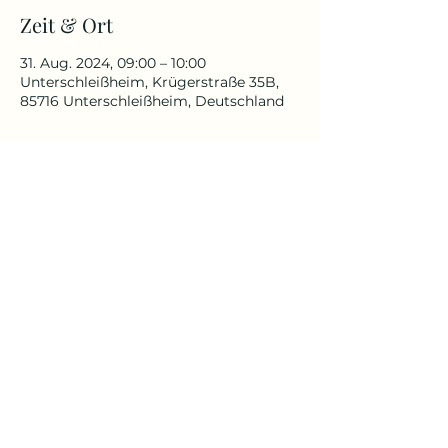
Zeit & Ort
31. Aug. 2024, 09:00 – 10:00
Unterschleißheim, Krügerstraße 35B,
85716 Unterschleißheim, Deutschland
Über die Veranstaltung
Für alle, die schon immer in der
Natur Yoga praktizieren wollten.
Für Anfänger und Fortgeschrittenen
geeignet
Yoga Reise
Yoga mit Claudia