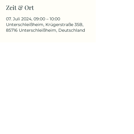
Zeit & Ort
07. Juli 2024, 09:00 – 10:00
Unterschleißheim, Krügerstraße 35B,
85716 Unterschleißheim, Deutschland
Über die Veranstaltung
Für alle, die schon immer in der
Natur Yoga praktizieren wollten.
Für Anfänger und Fortgeschrittenen
geeignet
Yoga Reise
Yoga mit Claudia