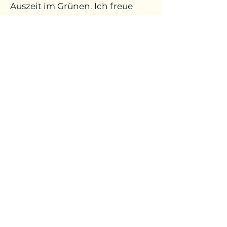
Auszeit im Grünen. Ich freue
mich auf dich!
Rolf-Zeitler-Park (ehemals
Valentinspark)
Von den Sportgeräten über die
Brücke und nach ca. 50m links,
direkt am See neben der
Solaranlage
Nächster Termin:
Samstag,
30.08.2026 - 8.00
Uhr
- Claudia