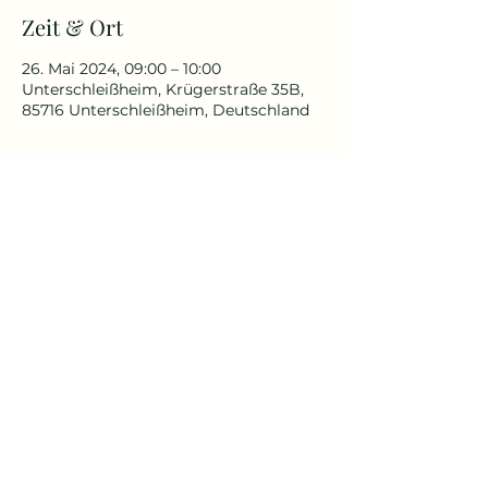
Zeit & Ort
26. Mai 2024, 09:00 – 10:00
Unterschleißheim, Krügerstraße 35B,
85716 Unterschleißheim, Deutschland
Über die Veranstaltung
Für alle, die schon immer in der
Natur Yoga praktizieren wollten.
Für Anfänger und Fortgeschrittenen
geeignet
Yoga Reise
Yoga mit Claudia