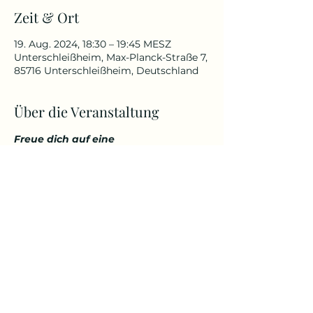
Zeit & Ort
19. Aug. 2024, 18:30 – 19:45 MESZ
Unterschleißheim, Max-Planck-Straße 7,
85716 Unterschleißheim, Deutschland
Über die Veranstaltung
Freue dich auf eine 
abwechslungsreiche und 
herausfordernde Yoga Stunde, die 
deinen Körper kräftigt, aber 
gleichzeitig auch entspannt. 
Genieße den Start in den Tag über 
den Dächern von Unterschleißheim 
in einem tollem Ambiente