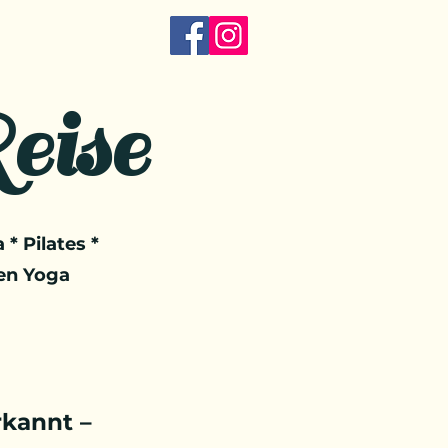
eise
 * Pilates *
en Yoga
kannt –