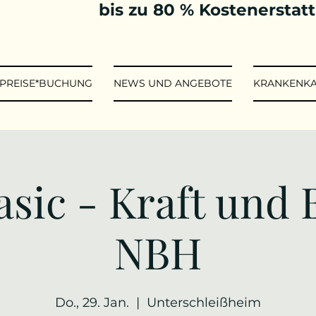
bis zu 80 % Kostenerstat
*PREISE*BUCHUNG
NEWS UND ANGEBOTE
KRANKENK
asic - Kraft und 
NBH
Do., 29. Jan.
  |  
Unterschleißheim