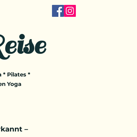
eise
 * Pilates *
en Yoga
kannt –