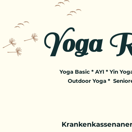
Yoga R
Yoga Basic * AYI * Yin Yoga
Outdoor Yoga * Senior
Krankenkassenaner