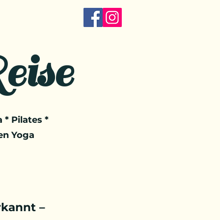
eise
 * Pilates *
en Yoga
kannt –