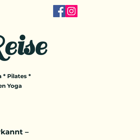
eise
 * Pilates *
en Yoga
kannt –