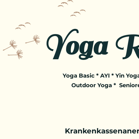
Yoga R
Yoga Basic * AYI * Yin Yoga
Outdoor Yoga * Senior
Krankenkassenaner