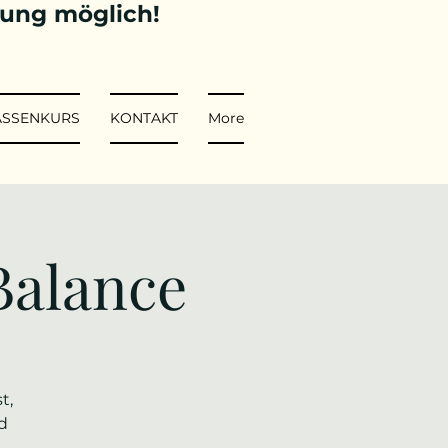
tung möglich!
ASSENKURS
KONTAKT
More
Balance
t,
d