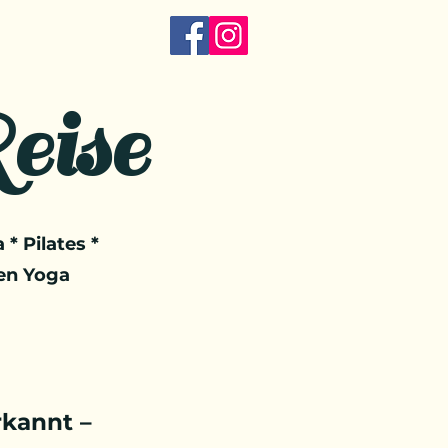
eise
 * Pilates *
en Yoga
kannt –