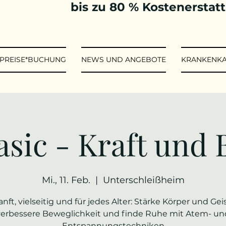
bis zu 80 % Kostenerstat
*PREISE*BUCHUNG
NEWS UND ANGEBOTE
KRANKENK
asic - Kraft und 
Mi., 11. Feb.
  |  
Unterschleißheim
anft, vielseitig und für jedes Alter: Stärke Körper und Geis
verbessere Beweglichkeit und finde Ruhe mit Atem- un
Entspannungstechniken