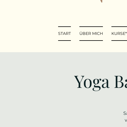
START
ÜBER MICH
KURSE
Yoga B
S