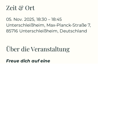
Zeit & Ort
05. Nov. 2025, 18:30 – 18:45
Unterschleißheim, Max-Planck-Straße 7,
85716 Unterschleißheim, Deutschland
Über die Veranstaltung
Freue dich auf eine 
abwechslungsreiche und 
herausfordernde Yoga Stunde, die 
deinen Körper kräftigt, aber 
gleichzeitig auch entspannt. 
Genieße den Start in den Tag über 
den Dächern von Unterschleißheim 
in einem tollem Ambiente