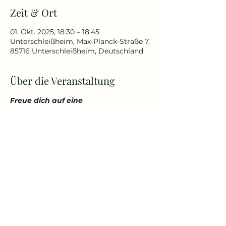
Zeit & Ort
01. Okt. 2025, 18:30 – 18:45
Unterschleißheim, Max-Planck-Straße 7,
85716 Unterschleißheim, Deutschland
Über die Veranstaltung
Freue dich auf eine 
abwechslungsreiche und 
herausfordernde Yoga Stunde, die 
deinen Körper kräftigt, aber 
gleichzeitig auch entspannt. 
Genieße den Start in den Tag über 
den Dächern von Unterschleißheim 
in einem tollem Ambiente