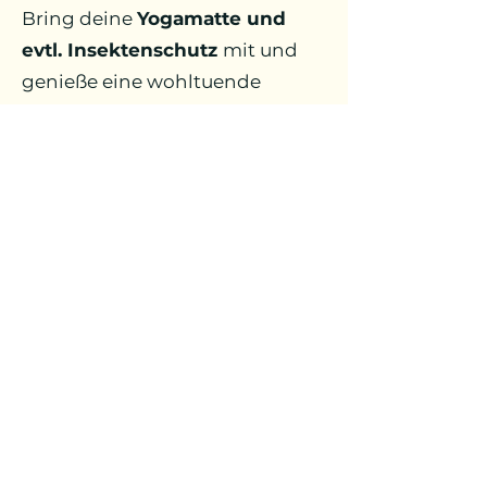
Bring deine
Yogamatte und
evtl. Insektenschutz
mit und
genieße eine wohltuende
Auszeit im Grünen. Ich freue
mich auf dich!
Rolf-Zeitler-Park (ehemals
Valentinspark)
Von den Sportgeräten über die
Brücke und nach ca. 50m links,
direkt am See neben der
Solaranlage
Nächster Termin: