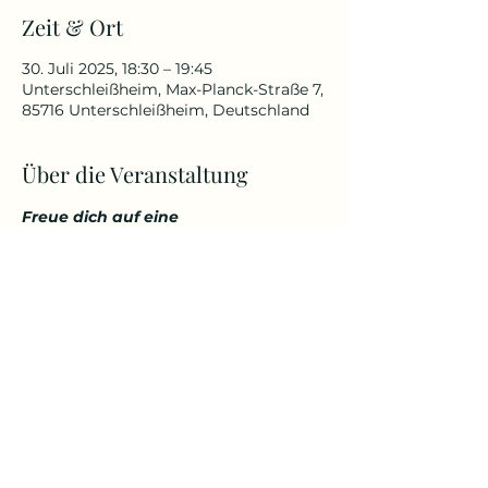
Zeit & Ort
30. Juli 2025, 18:30 – 19:45
Unterschleißheim, Max-Planck-Straße 7,
85716 Unterschleißheim, Deutschland
Über die Veranstaltung
Freue dich auf eine 
abwechslungsreiche und 
herausfordernde Yoga Stunde, die 
deinen Körper kräftigt, aber 
gleichzeitig auch entspannt. 
Genieße den Start in den Tag über 
den Dächern von Unterschleißheim 
in einem tollem Ambiente