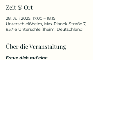
Zeit & Ort
28. Juli 2025, 17:00 – 18:15
Unterschleißheim, Max-Planck-Straße 7,
85716 Unterschleißheim, Deutschland
Über die Veranstaltung
Freue dich auf eine 
abwechslungsreiche und 
herausfordernde Yoga Stunde, die 
deinen Körper kräftigt, aber 
gleichzeitig auch entspannt. 
Genieße den Start in den Tag über 
den Dächern von Unterschleißheim 
in einem tollem Ambiente