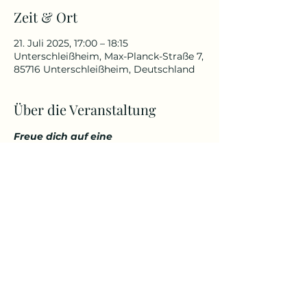
Zeit & Ort
21. Juli 2025, 17:00 – 18:15
Unterschleißheim, Max-Planck-Straße 7,
85716 Unterschleißheim, Deutschland
Über die Veranstaltung
Freue dich auf eine 
abwechslungsreiche und 
herausfordernde Yoga Stunde, die 
deinen Körper kräftigt, aber 
gleichzeitig auch entspannt. 
Genieße den Start in den Tag über 
den Dächern von Unterschleißheim 
in einem tollem Ambiente