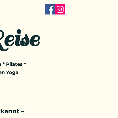
eise
 * Pilates *
en Yoga
kannt –