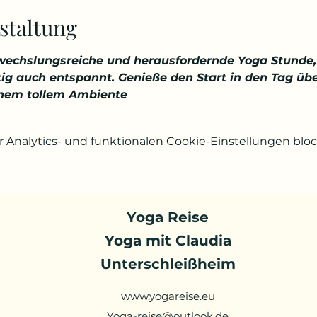
staltung
wechslungsreiche und herausfordernde Yoga Stunde, 
eitig auch entspannt. Genieße den Start in den Tag ü
inem tollem Ambiente
Analytics- und funktionalen Cookie-Einstellungen block
Yoga Reise
Yoga mit Claudia
Unterschleißheim
www.yogareise.eu
Yoga-reise@outlook.de