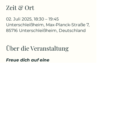
Zeit & Ort
02. Juli 2025, 18:30 – 19:45
Unterschleißheim, Max-Planck-Straße 7,
85716 Unterschleißheim, Deutschland
Über die Veranstaltung
Freue dich auf eine 
abwechslungsreiche und 
herausfordernde Yoga Stunde, die 
deinen Körper kräftigt, aber 
gleichzeitig auch entspannt. 
Genieße den Start in den Tag über 
den Dächern von Unterschleißheim 
in einem tollem Ambiente