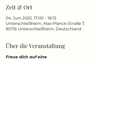
Zeit & Ort
04. Juni 2025, 17:00 – 18:15
Unterschleißheim, Max-Planck-Straße 7,
85716 Unterschleißheim, Deutschland
Über die Veranstaltung
Freue dich auf eine 
abwechslungsreiche und 
herausfordernde Yoga Stunde, die 
deinen Körper kräftigt, aber 
gleichzeitig auch entspannt. 
Genieße den Start in den Tag über 
den Dächern von Unterschleißheim 
in einem tollem Ambiente