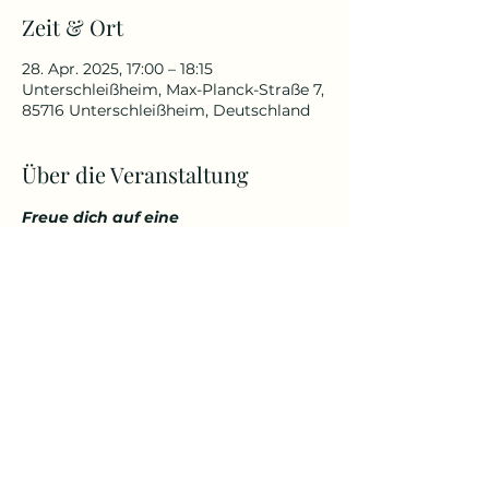
Zeit & Ort
28. Apr. 2025, 17:00 – 18:15
Unterschleißheim, Max-Planck-Straße 7,
85716 Unterschleißheim, Deutschland
Über die Veranstaltung
Freue dich auf eine 
abwechslungsreiche und 
herausfordernde Yoga Stunde, die 
deinen Körper kräftigt, aber 
gleichzeitig auch entspannt. 
Genieße den Start in den Tag über 
den Dächern von Unterschleißheim 
in einem tollem Ambiente