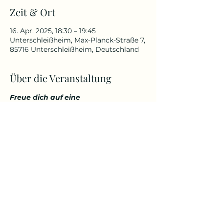
Zeit & Ort
16. Apr. 2025, 18:30 – 19:45
Unterschleißheim, Max-Planck-Straße 7,
85716 Unterschleißheim, Deutschland
Über die Veranstaltung
Freue dich auf eine 
abwechslungsreiche und 
herausfordernde Yoga Stunde, die 
deinen Körper kräftigt, aber 
gleichzeitig auch entspannt. 
Genieße den Start in den Tag über 
den Dächern von Unterschleißheim 
in einem tollem Ambiente