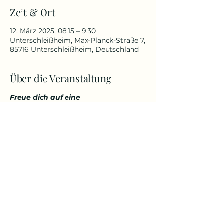
Zeit & Ort
12. März 2025, 08:15 – 9:30
Unterschleißheim, Max-Planck-Straße 7,
85716 Unterschleißheim, Deutschland
Über die Veranstaltung
Freue dich auf eine 
abwechslungsreiche und 
herausfordernde Yoga Stunde, die 
deinen Körper kräftigt, aber 
gleichzeitig auch entspannt. 
Genieße den Start in den Tag über 
den Dächern von Unterschleißheim 
in einem tollem Ambiente