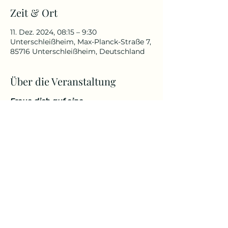
Zeit & Ort
11. Dez. 2024, 08:15 – 9:30
Unterschleißheim, Max-Planck-Straße 7,
85716 Unterschleißheim, Deutschland
Über die Veranstaltung
Freue dich auf eine
abwechslungsreiche und
herausfordernde Yoga Stunde, die
deinen Körper kräftigt, aber
gleichzeitig auch entspannt. Genieße
den Start in den Tag über den
Dächern von Unterschleißheim in
einem tollem Ambiente