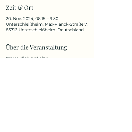
Zeit & Ort
20. Nov. 2024, 08:15 – 9:30
Unterschleißheim, Max-Planck-Straße 7,
85716 Unterschleißheim, Deutschland
Über die Veranstaltung
Freue dich auf eine
abwechslungsreiche und
herausfordernde Yoga Stunde, die
deinen Körper kräftigt, aber
gleichzeitig auch entspannt. Genieße
den Start in den Tag über den
Dächern von Unterschleißheim in
einem tollem Ambiente