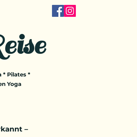
eise
 * Pilates *
en Yoga
kannt –