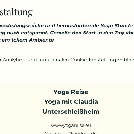
staltung
wechslungsreiche und herausfordernde Yoga Stunde, 
eitig auch entspannt. Genieße den Start in den Tag ü
inem tollem Ambiente
Analytics- und funktionalen Cookie-Einstellungen block
Yoga Reise
Yoga mit Claudia
Unterschleißheim
www.yogareise.eu
Yoga-reise@outlook.de