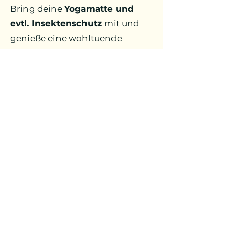
Bring deine
Yogamatte und
evtl. Insektenschutz
mit und
genieße eine wohltuende
Auszeit im Grünen. Ich freue
mich auf dich!
Rolf-Zeitler-Park (ehemals
Valentinspark)
Von den Sportgeräten über die
Brücke und nach ca. 50m links,
direkt am See neben der
Solaranlage
Nächster Termin: