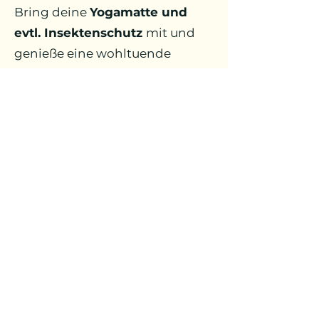
Bring deine
Yogamatte und
evtl. Insektenschutz
mit und
genieße eine wohltuende
Auszeit im Grünen. Ich freue
mich auf dich!
Rolf-Zeitler-Park (ehemals
Valentinspark)
Von den Sportgeräten über die
Brücke und nach ca. 50m links,
direkt am See neben der
Solaranlage
Nächster Termin: