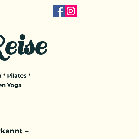
eise
 * Pilates *
en Yoga
kannt –