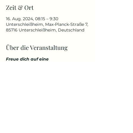
Zeit & Ort
16. Aug. 2024, 08:15 – 9:30
Unterschleißheim, Max-Planck-Straße 7,
85716 Unterschleißheim, Deutschland
Über die Veranstaltung
Freue dich auf eine 
abwechslungsreiche und 
herausfordernde Yoga Stunde, die 
deinen Körper kräftigt, aber 
gleichzeitig auch entspannt. 
Genieße den Start in den Tag über 
den Dächern von Unterschleißheim 
in einem tollem Ambiente