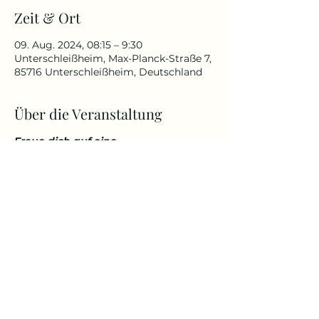
Zeit & Ort
09. Aug. 2024, 08:15 – 9:30
Unterschleißheim, Max-Planck-Straße 7,
85716 Unterschleißheim, Deutschland
Über die Veranstaltung
Freue dich auf eine
abwechslungsreiche und
herausfordernde Yoga Stunde, die
deinen Körper kräftigt, aber
gleichzeitig auch entspannt. Genieße
den Start in den Tag über den
Dächern von Unterschleißheim in
einem tollem Ambiente