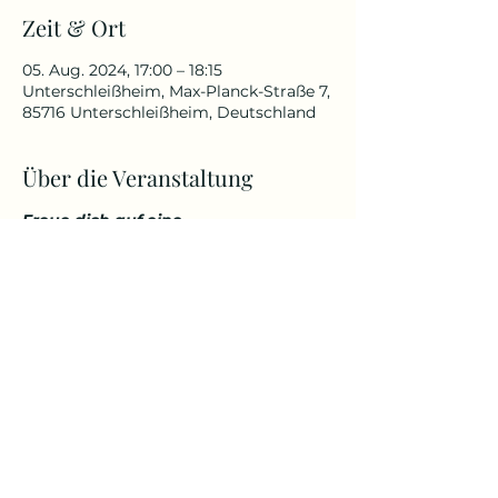
Zeit & Ort
05. Aug. 2024, 17:00 – 18:15
Unterschleißheim, Max-Planck-Straße 7,
85716 Unterschleißheim, Deutschland
Über die Veranstaltung
Freue dich auf eine
abwechslungsreiche und
herausfordernde Yoga Stunde, die
deinen Körper kräftigt, aber
gleichzeitig auch entspannt. Genieße
den Start in den Tag über den
Dächern von Unterschleißheim in
einem tollem Ambiente