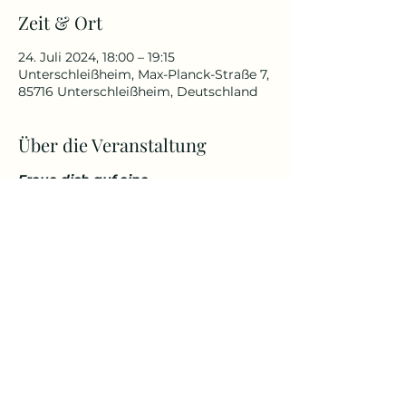
Zeit & Ort
24. Juli 2024, 18:00 – 19:15
Unterschleißheim, Max-Planck-Straße 7,
85716 Unterschleißheim, Deutschland
Über die Veranstaltung
Freue dich auf eine
abwechslungsreiche und
herausfordernde Yoga Stunde, die
deinen Körper kräftigt, aber
gleichzeitig auch entspannt. Genieße
den Start in den Tag über den
Dächern von Unterschleißheim in
einem tollem Ambiente