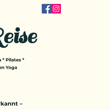
eise
 * Pilates *
en Yoga
kannt –