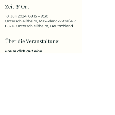
Zeit & Ort
10. Juli 2024, 08:15 – 9:30
Unterschleißheim, Max-Planck-Straße 7,
85716 Unterschleißheim, Deutschland
Über die Veranstaltung
Freue dich auf eine 
abwechslungsreiche und 
herausfordernde Yoga Stunde, die 
deinen Körper kräftigt, aber 
gleichzeitig auch entspannt. 
Genieße den Start in den Tag über 
den Dächern von Unterschleißheim 
in einem tollem Ambiente