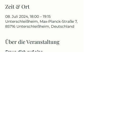
Zeit & Ort
08. Juli 2024, 18:00 – 19:15
Unterschleißheim, Max-Planck-Straße 7,
85716 Unterschleißheim, Deutschland
Über die Veranstaltung
Freue dich auf eine
abwechslungsreiche und
herausfordernde Yoga Stunde, die
deinen Körper kräftigt, aber
gleichzeitig auch entspannt. Genieße
den Start in den Tag über den
Dächern von Unterschleißheim in
einem tollem Ambiente