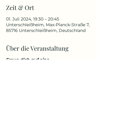
Zeit & Ort
01. Juli 2024, 19:30 – 20:45
Unterschleißheim, Max-Planck-Straße 7,
85716 Unterschleißheim, Deutschland
Über die Veranstaltung
Freue dich auf eine
abwechslungsreiche und
herausfordernde Yoga Stunde, die
deinen Körper kräftigt, aber
gleichzeitig auch entspannt. Genieße
den Start in den Tag über den
Dächern von Unterschleißheim in
einem tollem Ambiente