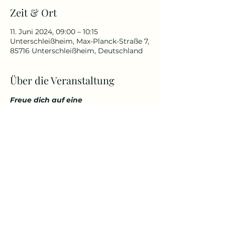
Zeit & Ort
11. Juni 2024, 09:00 – 10:15
Unterschleißheim, Max-Planck-Straße 7,
85716 Unterschleißheim, Deutschland
Über die Veranstaltung
Freue dich auf eine 
abwechslungsreiche und 
herausfordernde Yoga Stunde, die 
deinen Körper kräftigt, aber 
gleichzeitig auch entspannt. 
Genieße den Start in den Tag über 
den Dächern von Unterschleißheim 
in einem tollem Ambiente