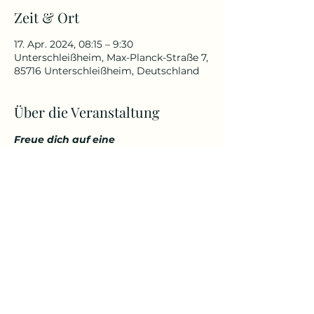
Zeit & Ort
17. Apr. 2024, 08:15 – 9:30
Unterschleißheim, Max-Planck-Straße 7,
85716 Unterschleißheim, Deutschland
Über die Veranstaltung
Freue dich auf eine 
abwechslungsreiche und 
herausfordernde Yoga Stunde, die 
deinen Körper kräftigt, aber 
gleichzeitig auch entspannt. 
Genieße den Start in den Tag über 
den Dächern von Unterschleißheim 
in einem tollem Ambiente