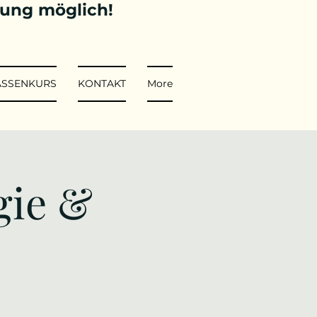
tung möglich!
ASSENKURS
KONTAKT
More
gie &