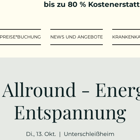
bis zu 80 % Kostenerstat
*PREISE*BUCHUNG
NEWS UND ANGEBOTE
KRANKENK
 Allround - Ener
Entspannung
Di., 13. Okt.
  |  
Unterschleißheim