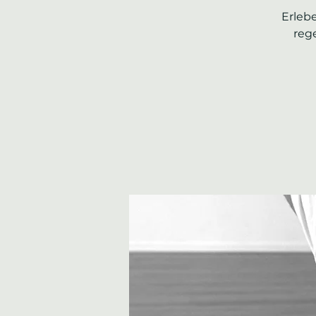
Erleb
reg