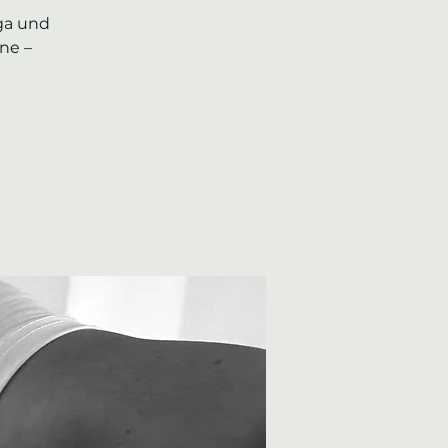
ga und
ne –