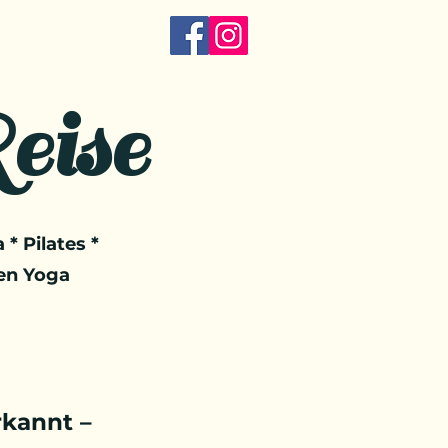
eise
 * Pilates *
en Yoga
kannt –